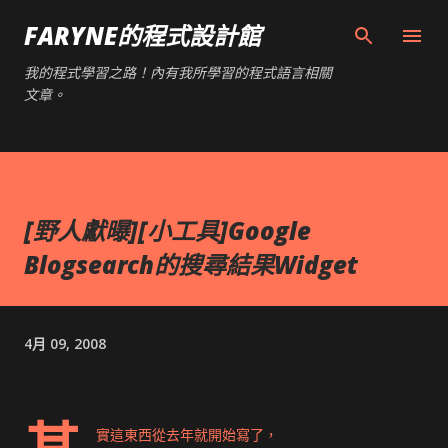
跳到主要內容
FARYNE的程式設計館
我的程式學習之路！內有我所學習的程式語言相關
文章。
[野人獻曝][小工具]Google
Blogsearch的搜尋結果Widget
4月 09, 2008
實這東西從去年就開始寫了，