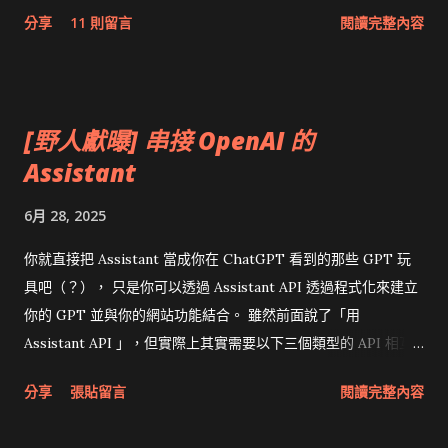
可。 普遍而言，第一種登入方式較適合一般的Web
分享
11 則留言
閱讀完整內容
續......）
Application，也是讓使用者不用擔心帳號密碼外洩給不相關第三
者的最佳方案。 而後者僅建議在單機應用程式或是自用的應用程
式上執行。 關於Google Account Authentication，請參閱
Google的說明 。 使用GET模式取得授權 要使用這種授權方式，
[野人獻曝] 串接 OpenAI 的
僅需要以GET方式將下列參數傳送至：
Assistant
https://www.google.com/accounts/AuthSubRequest。
next（必備參數） 授權成功要redirect的網址。若授權成功時，
6月 28, 2025
即會將授權token富於該指定網址後。 如：
http://www.mydomain.com/app.php?token=...... scope（必
你就直接把 Assistant 當成你在 ChatGPT 看到的那些 GPT 玩
備參數） 要存取的資源網址。 如：
具吧（？）， 只是你可以透過 Assistant API 透過程式化來建立
http://www.blogger.com/feeds/posts.... session（選用參
你的 GPT 並與你的網站功能結合。 雖然前面說了「用
數） 決定token是否要加密。如果應用程式已經註冊的話，可以
Assistant API 」，但實際上其實需要以下三個類型的 API 相互
選用1作為此參數之值，以便傳送加密的token。 secure（選用
結合才能生出一個 Assistant： Assistants API ：設定給助手
分享
張貼留言
閱讀完整內容
參數） 以下是一個請求授權的示例： GET
（？）的指示內容、要使用的模型等資訊。在絕大部分場合下，
https://www.google.com/accounts/AuthSubRequest?
你通常只需要呼叫一次 Assistant 的 Create 方法一次，此後就