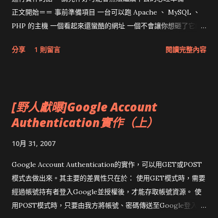
正文開始＝＝ 事前準備項目 一台可以跑 Apache 、 MySQL 、
PHP 的主機 一個看起來還蠻酷的網址 一個不會讓你想砸了它的
文字編輯器 一個夠清晰的腦袋 關於第一個和第二個項目， 可以
分享
1 則留言
閱讀完整內容
考慮去租一般的虛擬主機， 通常可以一次解決！ 第三個項目的
話，我個人推薦 Notepad++ 啦， 當然你若有更好的選擇，也可
以直接使用！ 至於第四個項目，就請施主自求多福了！ 第一步
當然先從創造資料庫開始囉（不然你怎麼放那些原始網址資
[野人獻曝]Google Account
料？）， 請打開你的 phpmyadmin ， 然後將 這段指令 交給
Authentication實作（上）
phpmyadmin執行。 注意：如果你是用虛擬主機的話，請不要直
接執行那段指令，否則會有出錯的問題。 請先在你的網站控制臺
10月 31, 2007
直接創造一個資料庫，再把上述SQL指令中的 CREATE...... 複製
下來交給phpmyadmin執行。 如果順利執行這段SQL指令的話，
Google Account Authentication的實作，可以用GET或POST
那麼就請你打開你常用的文字編輯器，輸入以下內容：
模式去做出來。其主要的差異性只在於： 使用GET模式時，需要
RewriteEngine On RewriteCond %{REQUEST_FILENAME}
經過帳號持有者登入Google並授權後，才能存取帳號資源。 使
!-d RewriteCond %{REQUEST_FILENAME} !-f RewriteRule
用POST模式時，只要由我方將帳號、密碼傳送至Google登入即
^(.*)$ redirect.php?q=$1 [L,QSA] （ 原始內容 ） （......本文待